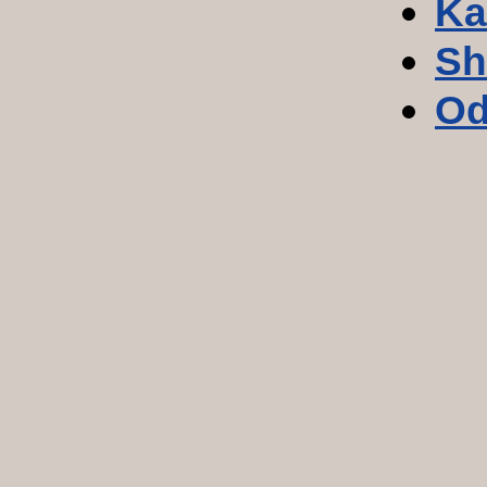
Ka
Sh
Od