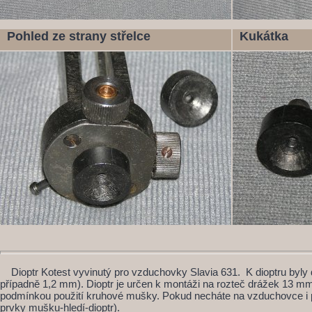
Pohled ze strany střelce
Kukátka
Dioptr Kotest vyvinutý pro vzduchovky Slavia 631. K dioptru byl
případně 1,2 mm). Dioptr je určen k montáži na rozteč drážek 13 mm. 
podmínkou použití kruhové mušky. Pokud necháte na vzduchovce i původ
prvky mušku-hledí-dioptr).